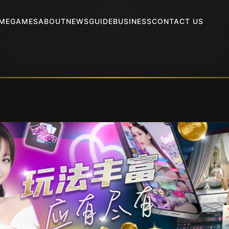
ME
GAMES
ABOUT
NEWS
GUIDE
BUSINESS
CONTACT US