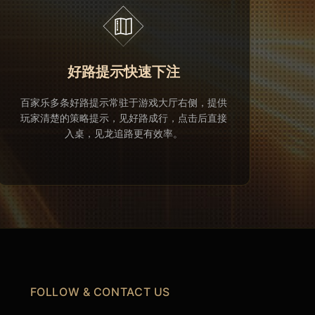
好路提示快速下注
百家乐多条好路提示常驻于游戏大厅右侧，提供
玩家清楚的策略提示，见好路成行，点击后直接
入桌，见龙追路更有效率。
FOLLOW & CONTACT US