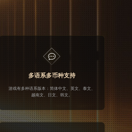
多语系多币种支持
游戏有多种语系版本：简体中文、英文、泰文、
越南文、日文、韩文。