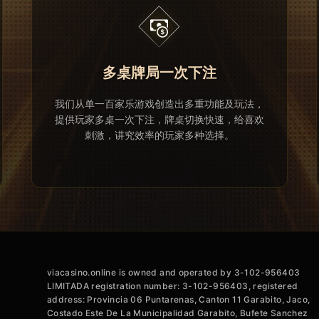
多桌牌局一次下注
我们从单一百家乐游戏创造出多重功能及玩法，
提供玩家多桌一次下注，牌桌切换快速，给喜欢
刺激，讲究效率的玩家多种选择。
viacasino.online
is owned and operated by 3-102-956403
LIMITADA registration number: 3-102-956403, registered
address: Provincia 06 Puntarenas, Canton 11 Garabito, Jaco,
Costado Este De La Municipalidad Garabito, Bufete Sanchez