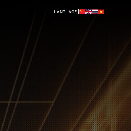
LANGUAGE |