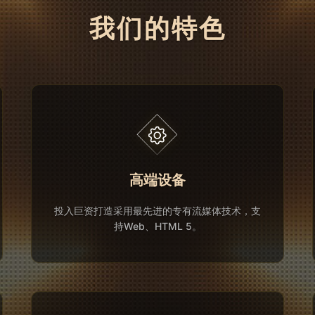
我们的特色
高端设备
投入巨资打造采用最先进的专有流媒体技术，支
持Web、HTML 5。