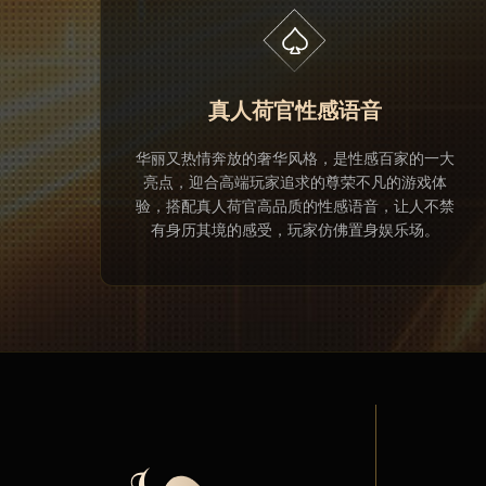
真人荷官性感语音
华丽又热情奔放的奢华风格，是性感百家的一大
亮点，迎合高端玩家追求的尊荣不凡的游戏体
验，搭配真人荷官高品质的性感语音，让人不禁
有身历其境的感受，玩家仿佛置身娱乐场。