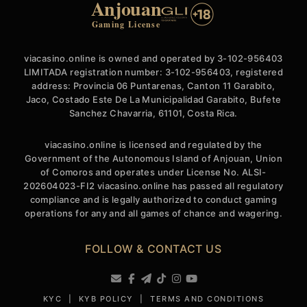
Anjouan
Gaming License
马上体验
游戏介绍
马上体验
游戏介绍
viacasino.online
is owned and operated by 3-102-956403
LIMITADA registration number: 3-102-956403, registered
address: Provincia 06 Puntarenas, Canton 11 Garabito,
Jaco, Costado Este De La Municipalidad Garabito, Bufete
Sanchez Chavarria, 61101, Costa Rica.
viacasino.online
is licensed and regulated by the
马上体验
游戏介绍
马上体验
游戏介绍
Government of the Autonomous Island of Anjouan, Union
of Comoros and operates under License No. ALSI-
202604023-FI2
viacasino.online
has passed all regulatory
compliance and is legally authorized to conduct gaming
operations for any and all games of chance and wagering.
FOLLOW & CONTACT US
马上体验
游戏介绍
马上体验
游戏介绍
KYC
|
KYB POLICY
|
TERMS AND CONDITIONS