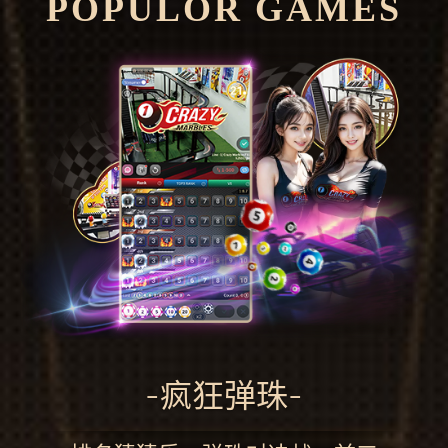
POPULOR GAMES
-疯狂弹珠-