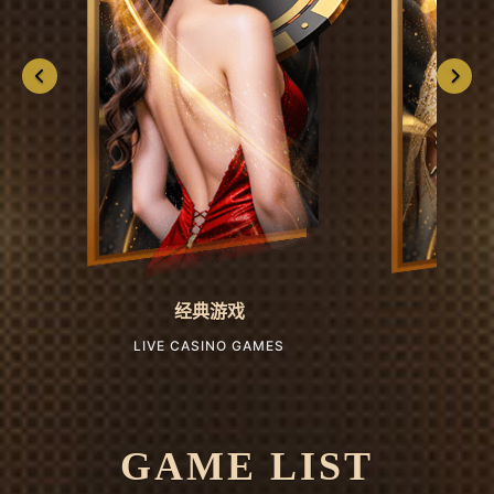
经典游戏
LIVE CASINO GAMES
LOC
GAME LIST