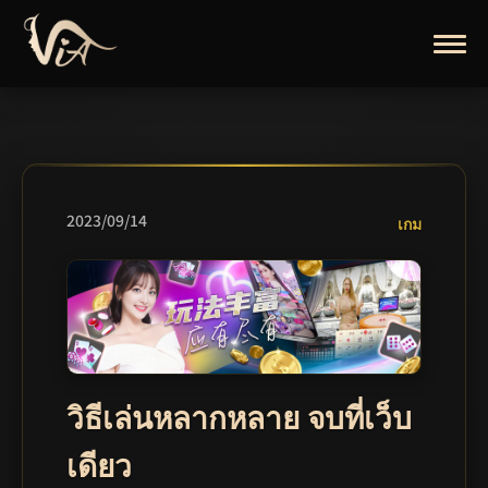
2023/09/14
เกม
วิธีเล่นหลากหลาย จบที่เว็บ
เดียว