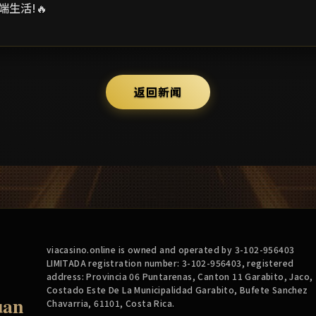
端生活!🔥
返回新闻
viacasino.online
is owned and operated by 3-102-956403
LIMITADA registration number: 3-102-956403, registered
address: Provincia 06 Puntarenas, Canton 11 Garabito, Jaco,
Costado Este De La Municipalidad Garabito, Bufete Sanchez
uan
Chavarria, 61101, Costa Rica.