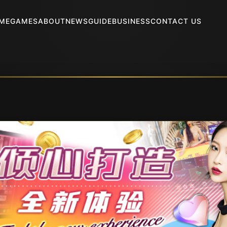
ME
GAMES
ABOUT
NEWS
GUIDE
BUSINESS
CONTACT US