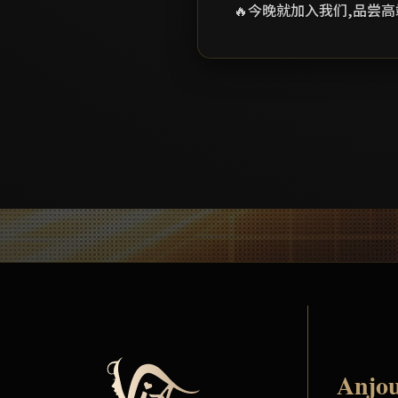
🔥今晚就加入我们,品尝高
Anjo