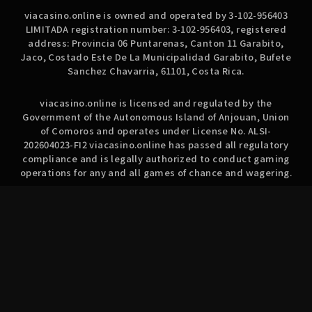
viacasino.online
is owned and operated by 3-102-956403
LIMITADA registration number: 3-102-956403, registered
address: Provincia 06 Puntarenas, Canton 11 Garabito,
Jaco, Costado Este De La Municipalidad Garabito, Bufete
Sanchez Chavarria, 61101, Costa Rica.
viacasino.online
is licensed and regulated by the
Government of the Autonomous Island of Anjouan, Union
of Comoros and operates under License No. ALSI-
202604023-FI2
viacasino.online
has passed all regulatory
compliance and is legally authorized to conduct gaming
operations for any and all games of chance and wagering.
FOLLOW & CONTACT US
KYC
|
KYB POLICY
|
TERMS AND CONDITIONS