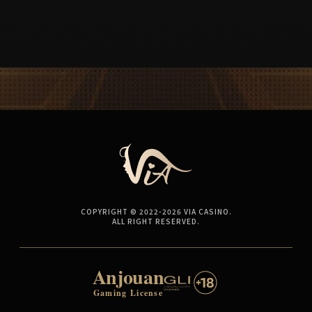
COPYRIGHT © 2022-2026 VIA CASINO.
ALL RIGHT RESERVED.
Anjouan
Gaming License