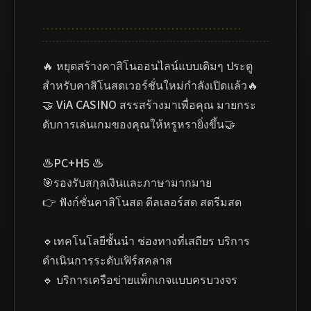
................................................
🔥 หยุดสร้างคาสิโนออนไลน์แบบเดิมๆ ประตู
สำหรับคาสิโนสดเวอร์ชั่นใหม่กำลังเปิดแล้ว🔥
🤝 ViA CASINO สรรสร้างมาเพื่อคุณ มายกระ
ดับการเล่นเกมของคุณให้หรูหรายิ่งขึ้น🤝
♨️PC+H5 ♨️
🎯รองรับสกุลเงินและภาษามากมาย
👉 ฟังก์ชั่นคาสิโนสด ดีลเลอร์สด สตรีมสด
🔹เทคโนโลยีชั้นนำ ช่องทางที่เสถียร บริการ
ดำเนินการระดับเฟิร์สคลาส
🔹 บริการเครือข่ายแพ็กเกจแบบครบวงจร