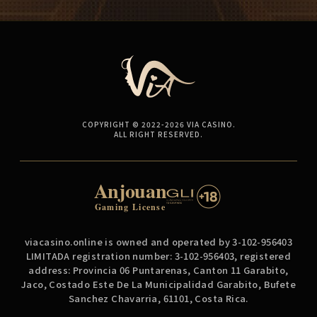
COPYRIGHT © 2022-2026 VIA CASINO.
ALL RIGHT RESERVED.
Anjouan
Gaming License
viacasino.online
is owned and operated by 3-102-956403
LIMITADA registration number: 3-102-956403, registered
address: Provincia 06 Puntarenas, Canton 11 Garabito,
Jaco, Costado Este De La Municipalidad Garabito, Bufete
Sanchez Chavarria, 61101, Costa Rica.