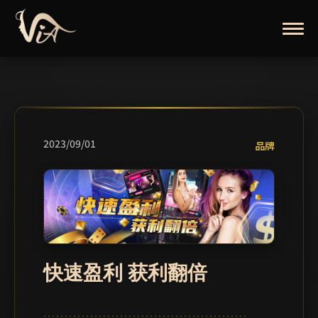
2023/09/01
品牌
快速盈利 获利翻倍
................................................