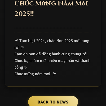
Chúc Mừng Năm Mới
2025!!
................................................
🎆 Tạm biệt 2024, chào đón 2025 mới rạng
rỡ! 🎆
Cảm ơn bạn đã đồng hành cùng chúng tôi.
Chúc bạn năm mới nhiều may mắn và thành
công ✨
Chúc mừng năm mới! 🥂
BACK TO NEWS