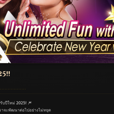
25!!
..................
รับปีใหม่ 2025! 🎆
 เราจะพัฒนาต่อไปอย่างไม่หยุด