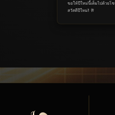
ขอให้ปีใหม่นี้เต็มไปด้วย
สวัสดีปีใหม่! 🥂