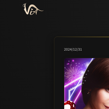
2024/12/31