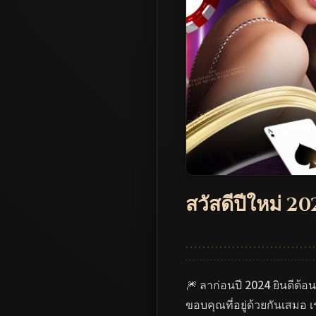
สวัสดีปีใหม่ 20
..............................
🎆 ลาก่อนปี 2024 ยินดีต้อน
ขอบคุณที่อยู่ด้วยกันเสมอ