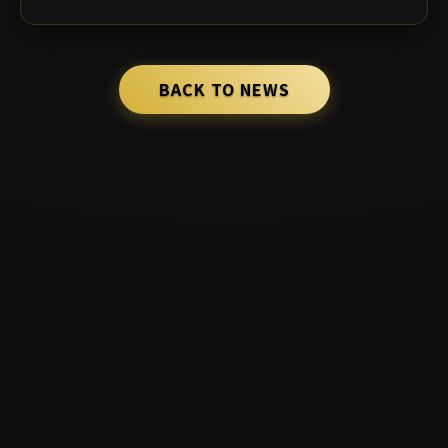
BACK TO NEWS