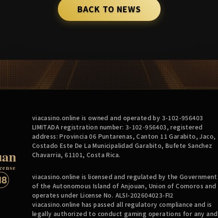
BACK TO NEWS
viacasino.online
is owned and operated by 3-102-956403
LIMITADA registration number: 3-102-956403, registered
address: Provincia 06 Puntarenas, Canton 11 Garabito, Jaco,
Costado Este De La Municipalidad Garabito, Bufete Sanchez
uan
Chavarria, 61101, Costa Rica.
cense
viacasino.online
is licensed and regulated by the Government
of the Autonomous Island of Anjouan, Union of Comoros and
operates under License No. ALSI-202604023-FI2
viacasino.online
has passed all regulatory compliance and is
legally authorized to conduct gaming operations for any and