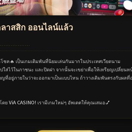
ลาสสิก ออนไลน์แล้ว
..................
ำโชค🔥 เป็นเกมเดิมพันที่นิยมเล่นกันมากในประเทศเวียดนาม
่ไปใส่ไว้ในภาชนะ และปิดฝา จากนั้นจะเขย่าเพื่อให้เหรียญเปลี่ยนหน้
ที่อยู่ภายในว่าจะออกมาเป็นแบบไหน ถ้าวางเดิมพันตรงกับผลที
 โดย ViA CASINO! เรามีเกมใหม่ๆ อัพเดตให้คุณเสมอ💅