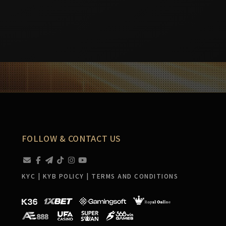
FOLLOW & CONTACT US
KYC
|
KYB POLICY
|
TERMS AND CONDITIONS