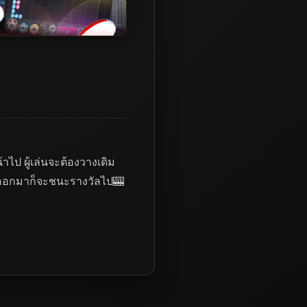
าไป ผู้เล่นจะต้องวางเดิม
่ออกมาก็จะชนะรางวัลไป🎰