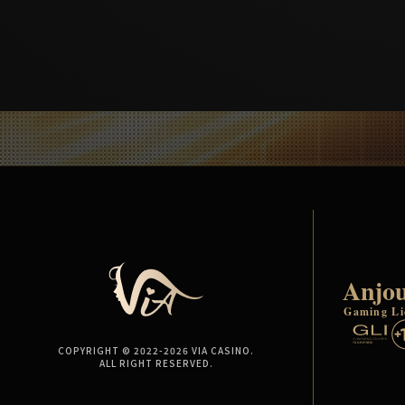
Anjo
Gaming Li
COPYRIGHT © 2022-2026 VIA CASINO.
ALL RIGHT RESERVED.