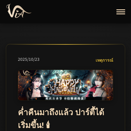
2025/10/23
เหตุการณ์
ค่ำคืนมาถึงแล้ว ปาร์ตี้ได้
เริ่มขึ้น! 🕯