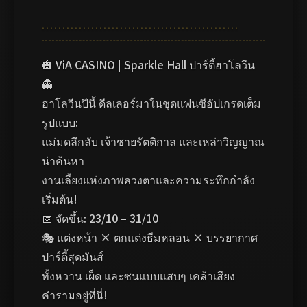
................................................
🎃 ViA CASINO | Sparkle Hall ปาร์ตี้ฮาโลวีน
👻
ฮาโลวีนปีนี้ ดีลเลอร์มาในชุดแฟนซีอัปเกรดเต็ม
รูปแบบ:
แม่มดลึกลับ เจ้าชายรัตติกาล และเหล่าวิญญาณ
น่าค้นหา
งานเลี้ยงแห่งภาพลวงตาและความระทึกกำลัง
เริ่มต้น!
📅 จัดขึ้น: 23/10 – 31/10
🎭 แต่งหน้า × ตกแต่งธีมหลอน × บรรยากาศ
ปาร์ตี้สุดมันส์
ทั้งหวาน เผ็ด และซนแบบแสบๆ เคล้าเสียง
คำรามอยู่ที่นี่!