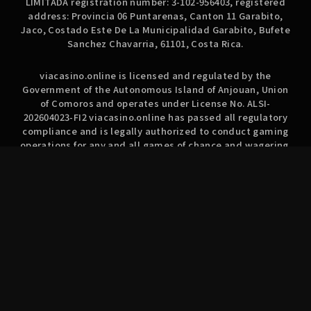
LIMITADA registration number: 3-102-956403, registered
address: Provincia 06 Puntarenas, Canton 11 Garabito,
Jaco, Costado Este De La Municipalidad Garabito, Bufete
Sanchez Chavarria, 61101, Costa Rica.
viacasino.online
is licensed and regulated by the
Government of the Autonomous Island of Anjouan, Union
of Comoros and operates under License No. ALSI-
202604023-FI2
viacasino.online
has passed all regulatory
compliance and is legally authorized to conduct gaming
operations for any and all games of chance and wagering.
FOLLOW & CONTACT US
KYC
|
KYB POLICY
|
TERMS AND CONDITIONS