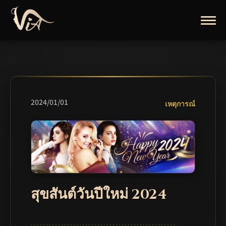
2024/01/01
เหตุการณ์
สุขสันต์วันปีใหม่ 2024
................................................