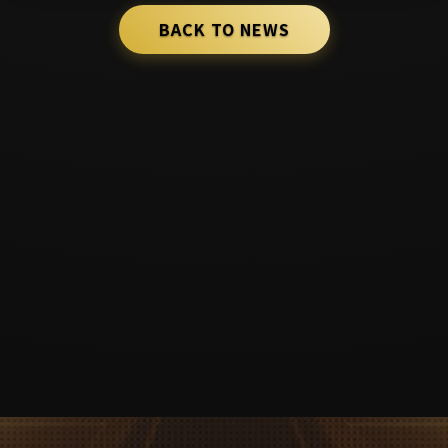
BACK TO NEWS