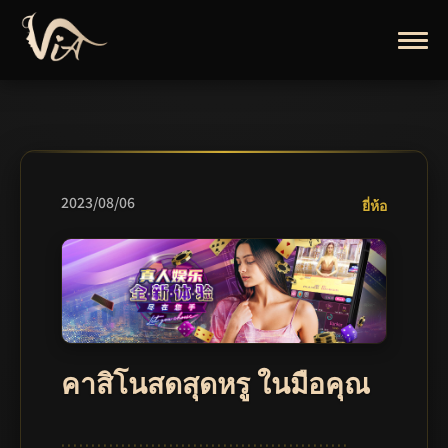
2023/08/06
ยี่ห้อ
คาสิโนสดสุดหรู ในมือคุณ
................................................