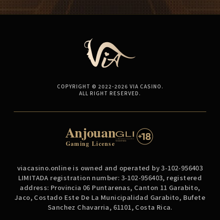
COPYRIGHT © 2022-2026 VIA CASINO.
ALL RIGHT RESERVED.
Anjouan
Gaming License
viacasino.online
is owned and operated by 3-102-956403
LIMITADA registration number: 3-102-956403, registered
address: Provincia 06 Puntarenas, Canton 11 Garabito,
Jaco, Costado Este De La Municipalidad Garabito, Bufete
Sanchez Chavarria, 61101, Costa Rica.