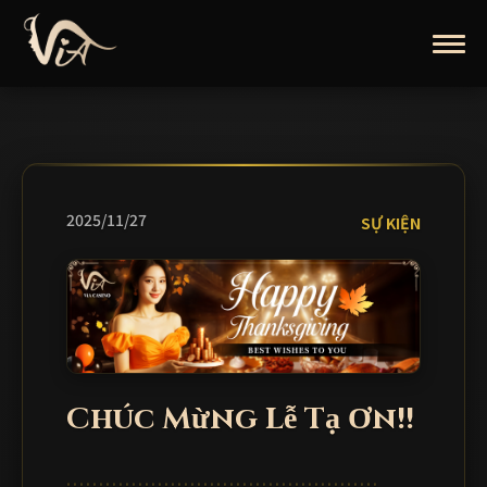
2025/11/27
SỰ KIỆN
Chúc Mừng Lễ Tạ Ơn!!
................................................