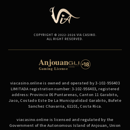
COPYRIGHT © 2022-2026 VIA CASINO.
ALL RIGHT RESERVED.
Anjouan
Gaming License
viacasino.online
is owned and operated by 3-102-956403
LIMITADA registration number: 3-102-956403, registered
address: Provincia 06 Puntarenas, Canton 11 Garabito,
Jaco, Costado Este De La Municipalidad Garabito, Bufete
Sanchez Chavarria, 61101, Costa Rica.
viacasino.online
is licensed and regulated by the
Government of the Autonomous Island of Anjouan, Union