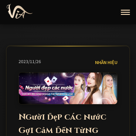
2023/11/26
NHÃN HIỆU
Người đẹp các nước
Gợi cảm đến từng