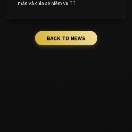
mắn và chia sẻ niềm vui👯‍♂️
BACK TO NEWS