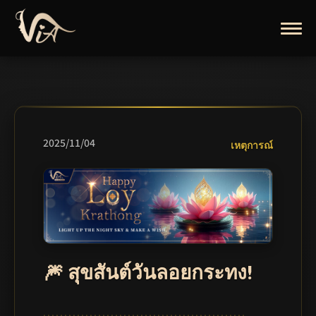
2025/11/04
เหตุการณ์
🎆 สุขสันต์วันลอยกระทง!
................................................