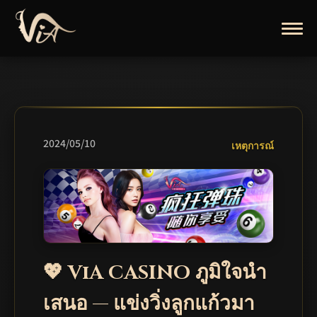
2024/05/10
เหตุการณ์
💖 ViA CASINO ภูมิใจนำ
เสนอ — แข่งวิ่งลูกแก้วมา