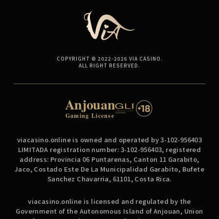
COPYRIGHT © 2022-2026 VIA CASINO.
ALL RIGHT RESERVED.
Anjouan
Gaming License
viacasino.online
is owned and operated by 3-102-956403
LIMITADA registration number: 3-102-956403, registered
address: Provincia 06 Puntarenas, Canton 11 Garabito,
Jaco, Costado Este De La Municipalidad Garabito, Bufete
Sanchez Chavarria, 61101, Costa Rica.
viacasino.online
is licensed and regulated by the
Government of the Autonomous Island of Anjouan, Union