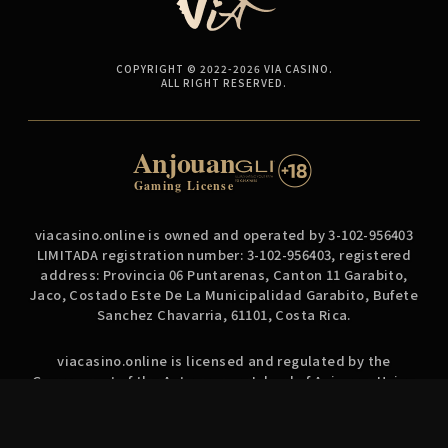
COPYRIGHT © 2022-2026 VIA CASINO.
ALL RIGHT RESERVED.
Anjouan
Gaming License
viacasino.online
is owned and operated by 3-102-956403
LIMITADA registration number: 3-102-956403, registered
address: Provincia 06 Puntarenas, Canton 11 Garabito,
Jaco, Costado Este De La Municipalidad Garabito, Bufete
Sanchez Chavarria, 61101, Costa Rica.
viacasino.online
is licensed and regulated by the
Government of the Autonomous Island of Anjouan, Union
of Comoros and operates under License No. ALSI-
202604023-FI2
viacasino.online
has passed all regulatory
compliance and is legally authorized to conduct gaming