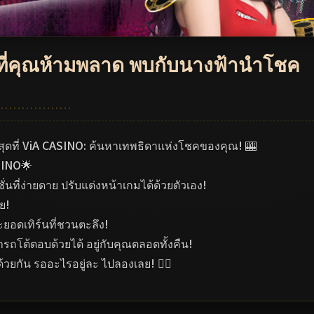
ที่คุณห้ามพลาด พบกับนางฟ้านำโชค
..................
่าสุดที่ ViA CASINO: ค้นหาเทพธิดาแห่งโชคของคุณ! 🎰
ASINO🌟
่นที่ง่ายดาย ปรับแต่งหน้าเกมได้ด้วยตัวเอง!
ย!
ยอดเทิร์นที่ชวนตะลึง!
รถโต้ตอบด้วยได้ อยู่กับคุณตลอดทั้งคืน!
ปด้วยกัน รออะไรอยู่ละ ไปลองเลย! 👯‍♂️