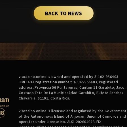
BACK TO NEWS
viacasino.online
is owned and operated by 3-102-956403
LIMITADA registration number: 3-102-956403, registered
address: Provincia 06 Puntarenas, Canton 11 Garabito, Jaco,
Costado Este De La Municipalidad Garabito, Bufete Sanchez
uan
Chavarria, 61101, Costa Rica.
cense
viacasino.online
is licensed and regulated by the Government
of the Autonomous Island of Anjouan, Union of Comoros and
operates under License No. ALSI-202604023-FI2
viacasino.online
has passed all regulatory compliance and is