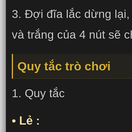
3. Đợi đĩa lắc dừng lại
và trắng của 4 nút sẽ c
Quy tắc trò chơi
1. Quy tắc
• Lẻ :