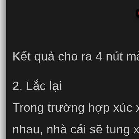
Kết quả cho ra 4 nút 
2. Lắc lại
Trong trường hợp xúc 
nhau, nhà cái sẽ tung x