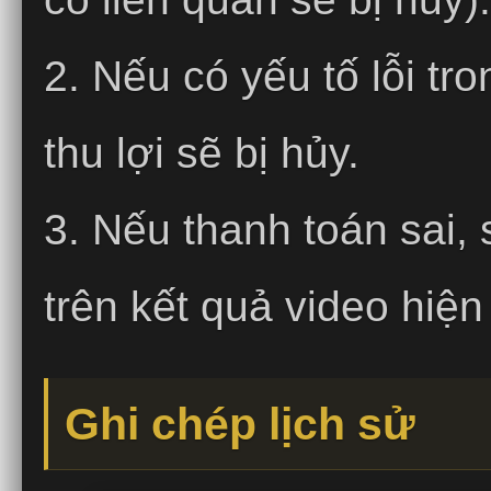
2. Nếu có yếu tố lỗi tro
thu lợi sẽ bị hủy.
3. Nếu thanh toán sai,
trên kết quả video hiện 
Ghi chép lịch sử