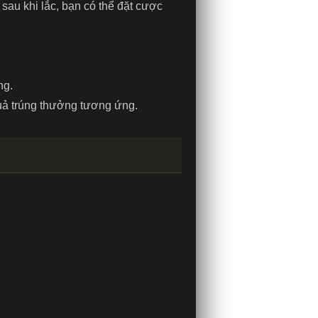
 sau khi lắc, bạn có thể đặt cược
ng.
quả trúng thưởng tương ứng.