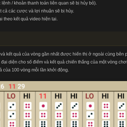
c lệnh / khoản thanh toán liên quan sẽ bị hủy bỏ).
t cả các cược và lợi nhuận sẽ bị hủy.
ại theo kết quả video hiện tại.
và kết quả của vòng gần nhất được hiển thị ở ngoài cùng bên ph
 đại diện cho số điểm và kết quả chiến thắng của một vòng chơi
uả của 100 vòng mỗi lần khởi động.