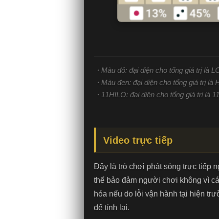
・Màu đỏ: đại diện cho tổng giá trị là L
・Màu đen: đại diện cho tổng giá trị là 
・11HILO: đại diện cho tổng giá trị là 1
Video trực tiếp
Đây là trò chơi phát sóng trực tiếp n
thể bảo đảm người chơi không vì các 
hóa nếu do lỗi vận hành tại hiện trư
để tính lại.