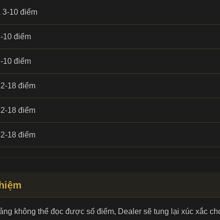
à 3-10 điểm
3-10 điểm
3-10 điểm
 12-18 điểm
 12-18 điểm
 12-18 điểm
nhiệm
hoảng không thể đọc được số điểm, Dealer sẽ tung lại xúc xắc c