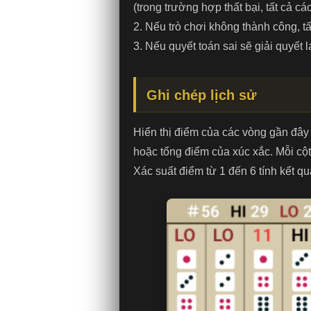
(trong trường hợp thất bại, tất cả cá
2. Nếu trò chơi không thành công, tấ
3. Nếu quyết toán sai sẽ giải quyết l
Ghi chép lịch sử
Hiển thị điểm của các vòng gần đây 
hoặc tổng điểm của xúc xắc. Mỗi cột
Xác suất điểm từ 1 đến 6 tính kết q