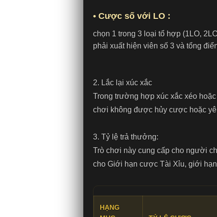
• Cược số với LO :
chọn 1 trong 3 loại tổ hợp (1LO, 2L
phải xuất hiện viên số 3 và tổng điể
2. Lắc lại xúc xắc
Trong trường hợp xúc xắc xéo hoặc 
chơi không được hủy cược hoặc yêu
3. Tỷ lệ trả thưởng:
Trò chơi này cung cấp cho người ch
cho Giới hạn cược Tài Xỉu, giới hạn 
HẠNG