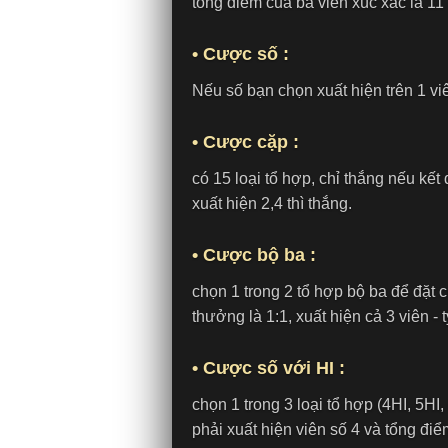
tổng điểm của ba viên xúc xắc là 11
• Cược số :
Nếu số bạn chọn xuất hiện trên 1 viên x
• Cược cặp :
có 15 loại tổ hợp, chỉ thắng nếu kế
xuất hiện 2,4 thì thắng.
• Cược bộ ba :
chọn 1 trong 2 tổ hợp bộ ba để đặt cư
thưởng là 1:1, xuất hiện cả 3 viên - tỷ
• Cược số với HI :
chọn 1 trong 3 loại tổ hợp (4HI, 5HI
phải xuất hiện viên số 4 và tổng điể