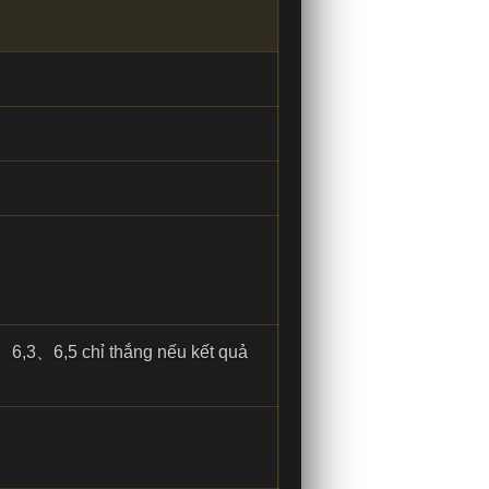
3、6,5 chỉ thắng nếu kết quả