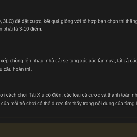
O, 3LO) để đặt cược, kết quả giống với tổ hợp bạn chọn thì thắn
m phải là 3-10 điểm.
xếp chồng lên nhau, nhà cái sẽ tung xúc xắc lần nữa, tất cả c
 cầu hoàn trả.
ơi cách chơi Tài Xỉu cổ điển, các loại cá cược và thanh toán 
của mỗi trò chơi có thể được tìm thấy trong nội dung của từng lo