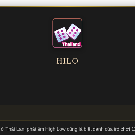
HILO
áo ở Thái Lan, phát âm High Low cũng là biệt danh của trò chơi 