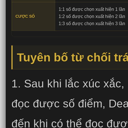
1:1 số được chọn xuất hiện 1 lần
CƯỢC SỐ
1:2 số được chọn xuất hiện 2 lần
1:3 số được chọn xuất hiện 3 lần
Tuyên bố từ chối tr
1. Sau khi lắc xúc xắc,
đọc được số điểm, Deal
đến khi có thể đọc đượ