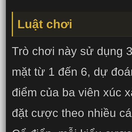
Luật chơi
Trò chơi này sử dụng 3 
mặt từ 1 đến 6, dự đoá
điểm của ba viên xúc xắ
đặt cược theo nhiều cá