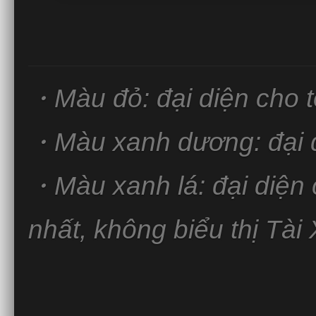
・Màu đỏ: đại diện cho tổ
・Màu xanh dương: đại diệ
・Màu xanh lá: đại diện c
nhất, không biểu thị Tài