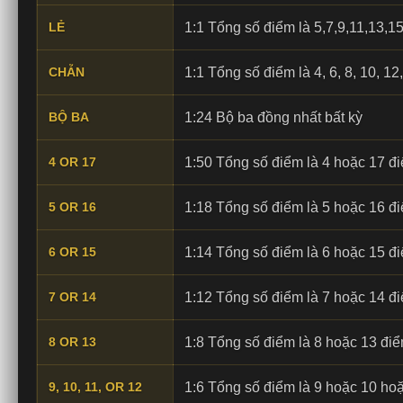
LẺ
1:1 Tổng số điểm là 5,7,9,11,13,1
CHẴN
1:1 Tổng số điểm là 4, 6, 8, 10, 1
BỘ BA
1:24 Bộ ba đồng nhất bất kỳ
4 OR 17
1:50 Tổng số điểm là 4 hoặc 17 đ
5 OR 16
1:18 Tổng số điểm là 5 hoặc 16 đ
6 OR 15
1:14 Tổng số điểm là 6 hoặc 15 đ
7 OR 14
1:12 Tổng số điểm là 7 hoặc 14 đ
8 OR 13
1:8 Tổng số điểm là 8 hoặc 13 đi
9, 10, 11, OR 12
1:6 Tổng số điểm là 9 hoặc 10 ho