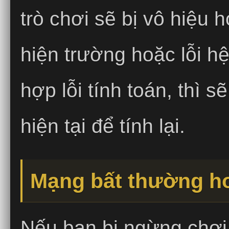
trò chơi sẽ bị vô hiệu 
hiện trường hoặc lỗi h
hợp lỗi tính toán, thì 
hiện tại để tính lại.
Mạng bất thường h
Nếu bạn bị ngừng chơi 