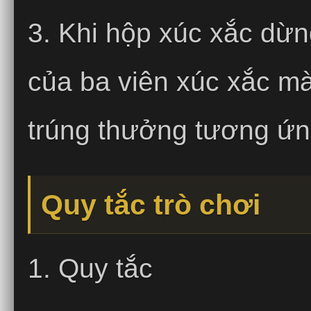
3. Khi hộp xúc xắc dừng
của ba viên xúc xắc m
trúng thưởng tương ứn
Quy tắc trò chơi
1. Quy tắc