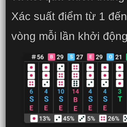
Xác suất điểm từ 1 đến
vòng mỗi lần khởi động