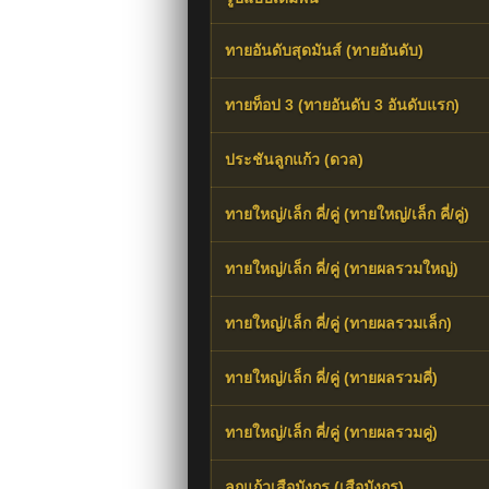
ทายอันดับสุดมันส์ (ทายอันดับ)
ทายท็อป 3 (ทายอันดับ 3 อันดับแรก)
ประชันลูกแก้ว (ดวล)
ทายใหญ่/เล็ก คี่/คู่ (ทายใหญ่/เล็ก คี่/คู่)
ทายใหญ่/เล็ก คี่/คู่ (ทายผลรวมใหญ่)
ทายใหญ่/เล็ก คี่/คู่ (ทายผลรวมเล็ก)
ทายใหญ่/เล็ก คี่/คู่ (ทายผลรวมคี่)
ทายใหญ่/เล็ก คี่/คู่ (ทายผลรวมคู่)
ลูกแก้วเสือมังกร (เสือมังกร)