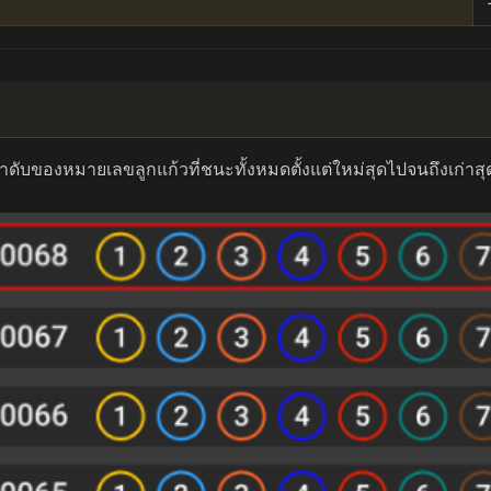
ำดับของหมายเลขลูกแก้วที่ชนะทั้งหมดตั้งแต่ใหม่สุดไปจนถึงเก่