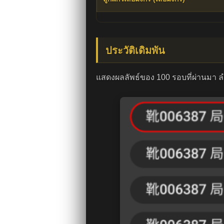
ประวัติเดิมพัน
แสดงผลลัพธ์ของ 100 รอบที่ผ่านมา ล