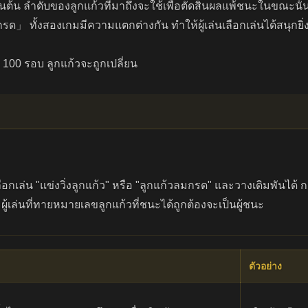
็นต้น ลำดับของลูกแก้วที่มาถึงจะใช้เพื่อตัดสินผลแพ้ชนะในขณะนั้น
」 ทั้งสองเกมมีความแตกต่างกัน ทำให้ผู้เล่นเลือกเล่นได้สนุกยิ่ง
 100 รอบ ลูกแก้วจะถูกเปลี่ยน
เลือกเล่น "แข่งวิ่งลูกแก้ว" หรือ "ลูกแก้วลมกรด" และวางเดิมพันไ
ผู้เล่นที่ทายหมายเลขลูกแก้วที่ชนะได้ถูกต้องจะเป็นผู้ชนะ
ตัวอย่าง