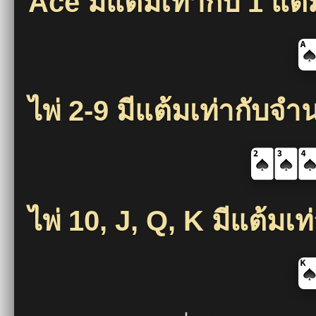
Ace มีแต้มเท่ากับ 1 แต้
ไพ่ 2-9 มีแต้มเท่ากับจ
ไพ่ 10, J, Q, K มีแต้มเท