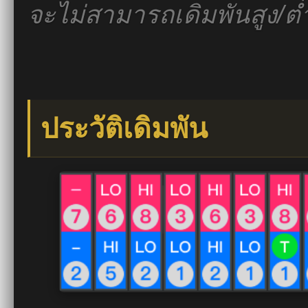
จะไม่สามารถเดิมพันสูง/ต่
ประวัติเดิมพัน