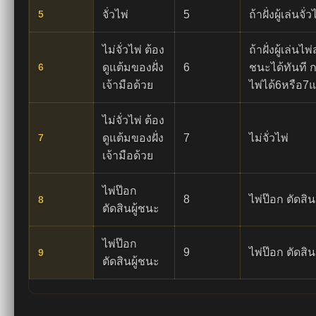
5
จั่วไพ่
5
ถ้าฝั่งผู้เล่นจั
ไม่จั่วไพ่ ต้อง
ถ้าฝั่งผู้เล่นไ
6
ดูแต้มของฝั่ง
6
ชนะได้ทันที กรณ
เจ้ามือด้วย
ไพ่ได้6หรือ7แต
ไม่จั่วไพ่ ต้อง
7
ดูแต้มของฝั่ง
7
ไม่จั่วไพ่
เจ้ามือด้วย
ไพ่ป๊อก
8
ไพ่ป๊อก ตัดสิน
8
ตัดสินผู้ชนะ
ไพ่ป๊อก
9
ไพ่ป๊อก ตัดสิน
9
ตัดสินผู้ชนะ