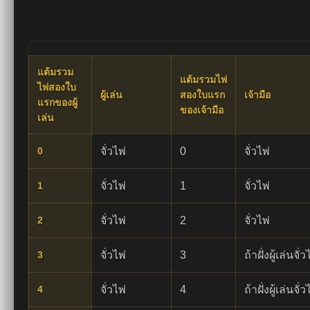
แต้มรวม
แต้มรวมไพ่
ไพ่สองใบ
ผู้เล่น
สองใบแรก
เจ้ามือ
แรกของผู้
ของเจ้ามือ
เล่น
0
จั่วไพ่
0
จั่วไพ่
1
จั่วไพ่
1
จั่วไพ่
2
จั่วไพ่
2
จั่วไพ่
3
จั่วไพ่
3
ถ้าฝั่งผู้เล่นจั
4
จั่วไพ่
4
ถ้าฝั่งผู้เล่นจั