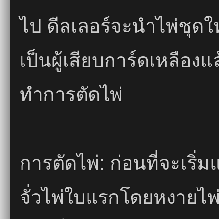
ไป ดีลเลอร์จะนำไพ่ชุดใ
เป็นผู้เสียบการ์ดเหลือง
ทำการตัดไพ่
การตัดไพ่: ก่อนที่จะเริ่
จั่วไพ่ใบแรกโดยหงายไพ่