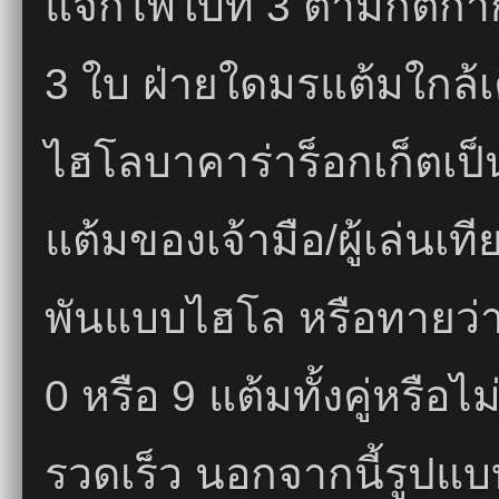
แจกไพ่ใบที่ 3 ตามกติกาก
3 ใบ ฝ่ายใดมรแต้มใกล้เ
ไฮโลบาคาร่าร็อกเก็ตเป็น
แต้มของเจ้ามือ/ผู้เล่นเทีย
พันแบบไฮโล หรือทายว่าแต
0 หรือ 9 แต้มทั้งคู่หรือ
รวดเร็ว นอกจากนี้รูปแบบ