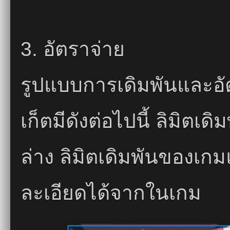
3. อัตราจ่าย
รูปแบบการเดิมพันและอ
เก็ตมีดังต่อไปนี้ ลิมิตเ
ล่าง ลิมิตเดิมพันของเ
ละเอียดได้จากในเกม