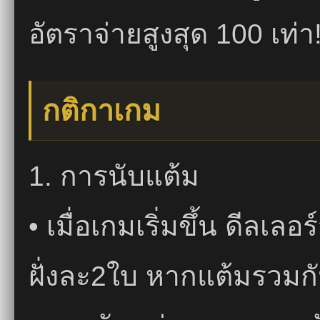
อัตราจ่ายสูงสุด 100 เท่า
กติกาเกม
1. การนับแต้ม
• เมื่อเกมเริ่มขึ้น ดีลเลอ
ฝั่งละ2ใบ หากแต้มรวมก