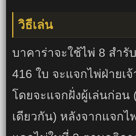
วิธีเล่น
บาคาร่าจะใช้ไพ่ 8 สำรั
416 ใบ จะแจกไพ่ฝ่ายเจ้า
โดยจะแจกฝั่งผู้เล่นก่อน 
เดียวกัน) หลังจากแจกไพ่