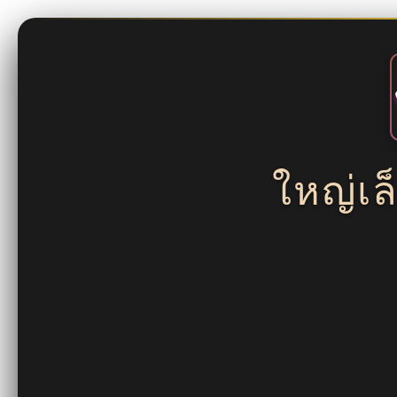
ใหญ่เล