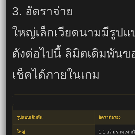
3. อัตราจ่าย
ใหญ่เล็กเวียดนามมีรูป
ดังต่อไปนี้ ลิมิตเดิมพ
เช็คได้ภายในเกม
รูปแบบเดิมพัน
อัตราต่อรอง
ใหญ่
1:1 แต้มรวมเท่าก