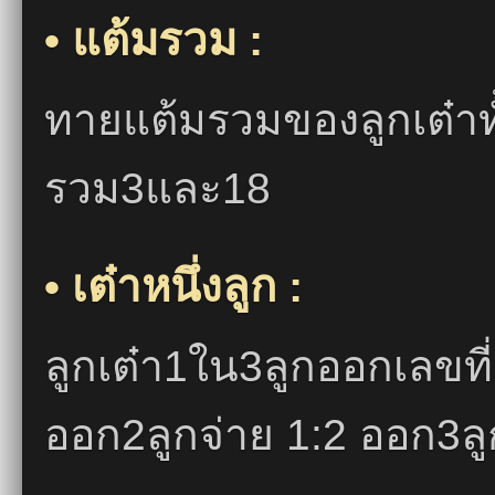
• แต้มรวม :
ทายแต้มรวมของลูกเต๋าทั้
รวม3และ18
• เต๋าหนึ่งลูก :
ลูกเต๋า1ใน3ลูกออกเลขที
ออก2ลูกจ่าย 1:2 ออก3ลู