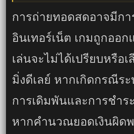
การถ่ายทอดสดอาจมีการด
อินเทอร์เน็ต เกมถูกออก
เล่นจะไม่ได้เปรียบหรือเ
มิ่งดีเลย์ หากเกิดกรณี
การเดิมพันและการชำระเ
หากคำนวณยอดเงินผิดพ