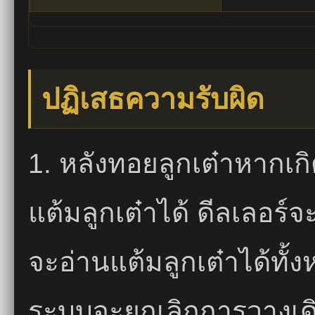
ปฏิเสธความรับผิด
1. หลังทอยลูกเต๋าหากเก
แต้มลูกเต๋าได้ ดีลเลอร
จะอ่านแต้มลูกเต๋าได้ทั้
ระบบจะยกเลิกการวางเดิม