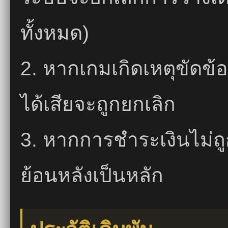
ทั้งหมด)
2. หากเกมเกิดเหตุขัดข
ได้เสียจะถูกยกเลิก
3. หากการชำระเงินไม่ถู
ย้อนหลังเป็นหลัก