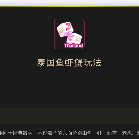
泰国鱼虾蟹玩法
相同于经典骰宝，不过骰子的六面分别由鱼、虾、葫芦、老虎、