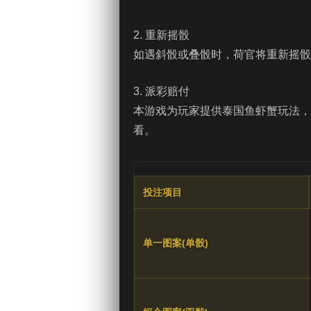
2. 重新摇骰
如遇斜骰或叠骰时，荷官将重新摇骰
3. 派彩赔付
本游戏为玩家提供泰国鱼虾蟹玩法，
看。
投注项目
单一图案(单骰)