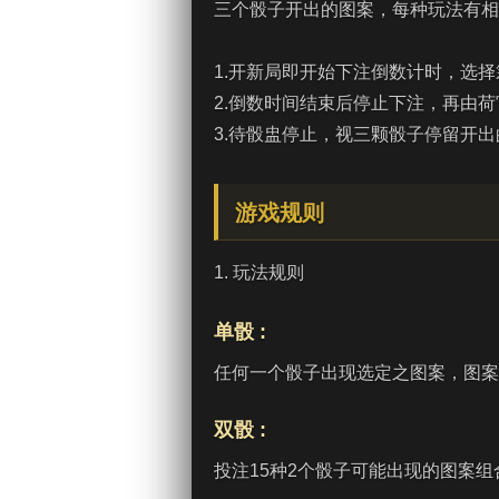
三个骰子开出的图案，每种玩法有相
1.开新局即开始下注倒数计时，选
2.倒数时间结束后停止下注，再由
3.待骰盅停止，视三颗骰子停留开
游戏规则
1. 玩法规则
单骰 :
任何一个骰子出现选定之图案，图案出
双骰 :
投注15种2个骰子可能出现的图案