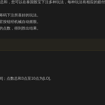
总和，您可以在泰国骰宝下注多种玩法，每种玩法有相应的赔付
择筹码下注所喜好的玩法。
荷官按钮经机械自动摇骰。
出的点数，得到胜出结果。
]；点数总和3点至10点为[LO]。