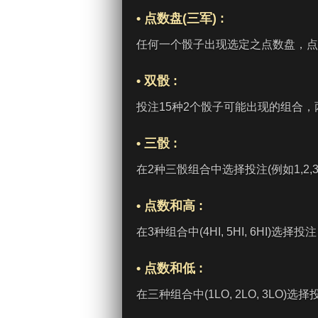
• 点数盘(三军) :
任何一个骰子出现选定之点数盘，点数
• 双骰 :
投注15种2个骰子可能出现的组合，
• 三骰 :
在2种三骰组合中选择投注(例如1,2,
• 点数和高 :
在3种组合中(4HI, 5HI, 6HI
• 点数和低 :
在三种组合中(1LO, 2LO, 3L