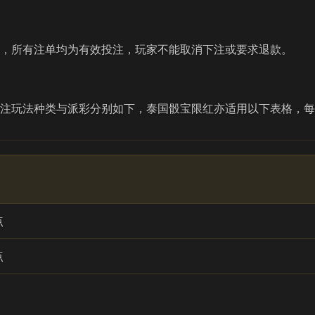
，所有注单均为有效投注，玩家不能取消下注或要求退款。
注玩法种类与派彩分别如下，泰国骰宝限红亦适用以下表格，每
点
点