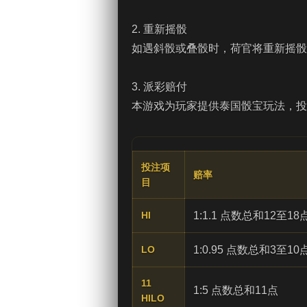
2. 重新摇骰
如遇斜骰或叠骰时，荷官将重新摇骰
3. 派彩赔付
本游戏为玩家提供泰国骰宝玩法，投
投注项
赔率
目
HI
1:1.1 点数总和12至18
LO
1:0.95 点数总和3至10
11
1:5 点数总和11点
HILO