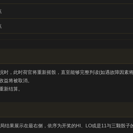
点
点
状况时，此时荷官将重新摇骰，直至能够完整判读(如遇故障因素将
和收益将被取消。
果重新结算。
局结果展示在最右侧，依序为开奖的HI、LO或是11与三颗骰