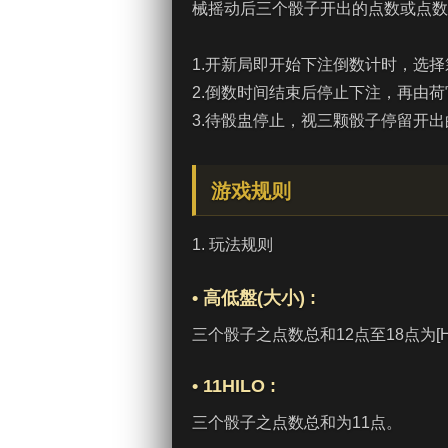
械摇动后三个骰子开出的点数或点数
1.开新局即开始下注倒数计时，选
2.倒数时间结束后停止下注，再由
3.待骰盅停止，视三颗骰子停留开
游戏规则
1. 玩法规则
• 高低盤(大小) :
三个骰子之点数总和12点至18点为[HI
• 11HILO :
三个骰子之点数总和为11点。