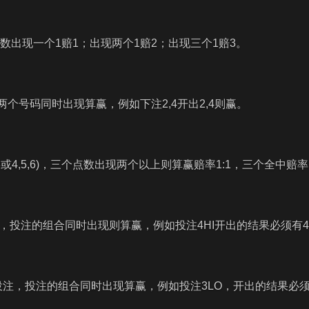
出现一个1赔1；出现两个1赔2；出现三个1赔3。
两个号码同时出现算赢，例如下注2,4开出2,4则赢。
3或4,5,6)，三个点数出现两个以上则算赢赔率1:1，三个全中赔率1
)选择投注，投注的组合同时出现则算赢，例如投注4HI开出的结果必须有4
O)选择投注，投注的组合同时出现算赢，例如投注3LO，开出的结果必须