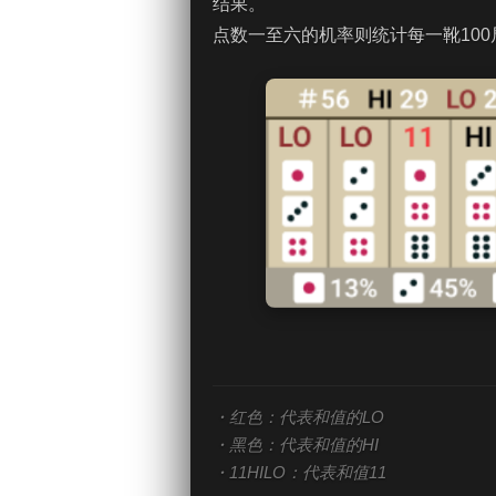
结果。
点数一至六的机率则统计每一靴100
・红色：代表和值的LO
・黑色：代表和值的HI
・11HILO：代表和值11