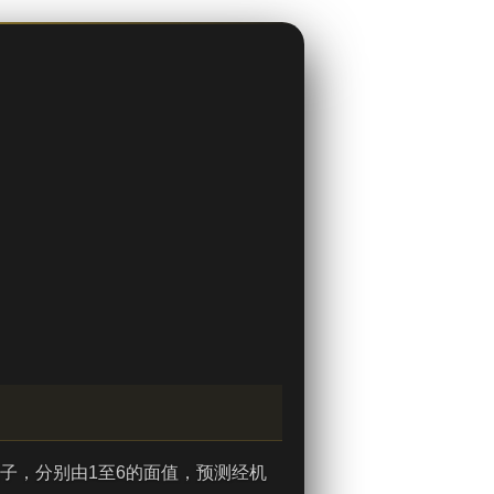
3颗骰子，分别由1至6的面值，预测经机