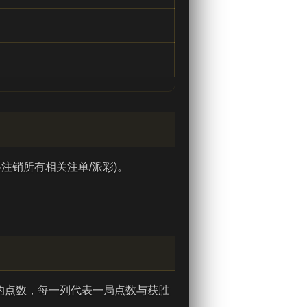
注销所有相关注单/派彩)。
子的点数，每一列代表一局点数与获胜