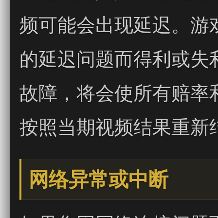
频可能会出现延迟。游
的延迟问题而得利或失
故障，将会使所有赔率
按照当期视频结果重新
网络异常或中断