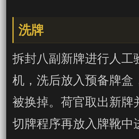
洗牌
拆封八副新牌进行人工
机，洗后放入预备牌盒
被换掉。荷官取出新牌
切牌程序再放入牌靴中