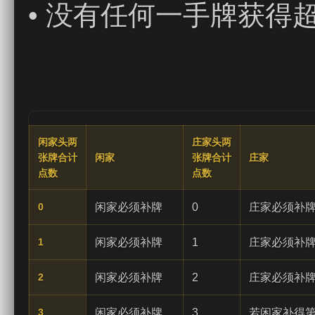
• 没有任何一手牌获得
闲家头两
庄家头两
张牌合计
闲家
张牌合计
庄家
点数
点数
0
闲家必须补牌
0
庄家必须补
1
闲家必须补牌
1
庄家必须补
2
闲家必须补牌
2
庄家必须补
3
闲家必须补牌
3
若闲家补得