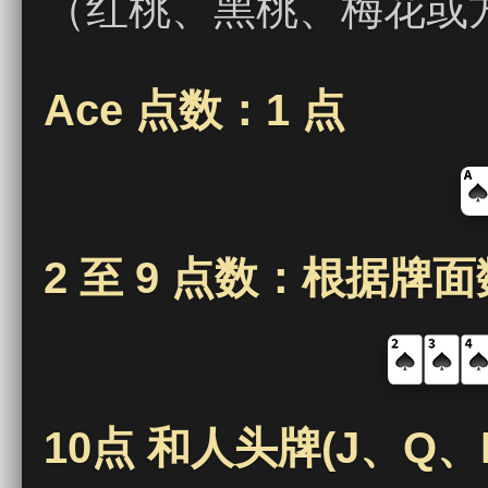
（红桃、黑桃、梅花或
Ace 点数：1 点
2 至 9 点数：根据牌
10点 和人头牌(J、Q、K