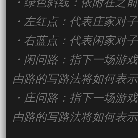
・绿色斜线：依附在之前
・左红点：代表庄家对子
・右蓝点：代表闲家对子
・闲问路：指下一场游戏
甴路的写路法将如何表示
・庄问路：指下一场游戏
甴路的写路法将如何表示