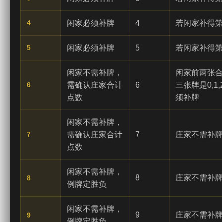
4
闲家必须补牌
4
若闲家补得第
5
闲家必须补牌
5
若闲家补得第三
闲家不需补牌，
闲家前两张合
6
需确认庄家合计
6
三张牌是0,1
点数
须补牌
闲家不需补牌，
7
需确认庄家合计
7
庄家不需补
点数
闲家不需补牌，
8
庄家不需补
8
例牌定胜负
闲家不需补牌，
9
庄家不需补
9
例牌定胜负