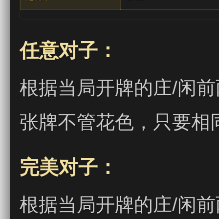
任意对子：
根据当局开牌的庄/闲
张牌不管花色，只要相
完美对子：
根据当局开牌的庄/闲