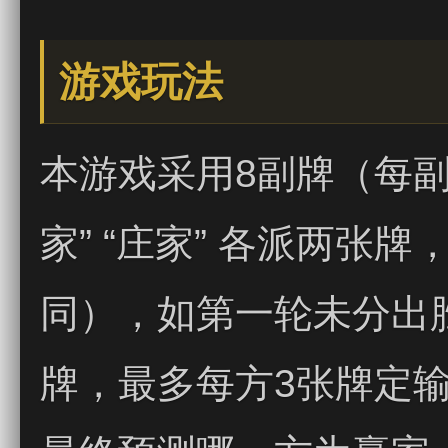
游戏玩法
本游戏采用8副牌（每副牌
家” “庄家” 各派两张牌，
同），如第一轮未分出胜
牌，最多每方3张牌定