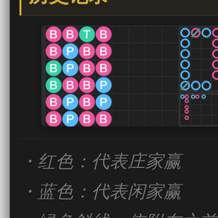
・红色：代表庄家赢
・蓝色：代表闲家赢