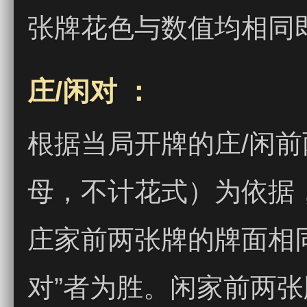
张牌花色与数值均相同
庄/闲对 ：
根据当局开牌的庄/闲
母，不计花式）为依据
庄家前两张牌的牌面相
对”者为胜。闲家前两