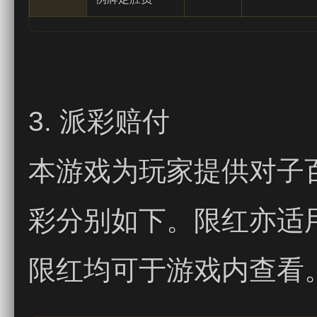
3. 派彩赔付
本游戏为玩家提供对子
彩分别如下。限红亦适
限红均可于游戏内查看