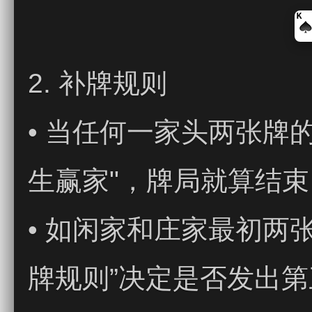
2. 补牌规则
• 当任何一家头两张牌的
生赢家"，牌局就算结
• 如闲家和庄家最初两张
牌规则”决定是否发出